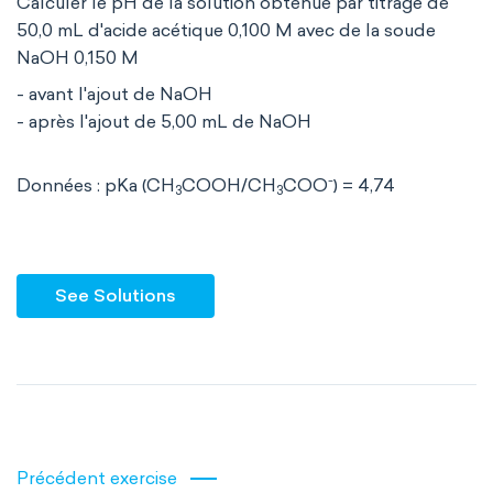
Calculer le pH de la solution obtenue par titrage de
50,0 mL d'acide acétique 0,100 M avec de la soude
NaOH 0,150 M
- avant l'ajout de NaOH
- après l'ajout de 5,00 mL de NaOH
-
Données : pKa (CH
COOH/CH
COO
) = 4,74
3
3
See Solutions
Précédent exercise