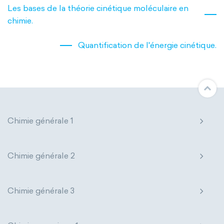
Thermochemistry
Calorimetry
Les bases de la théorie cinétique moléculaire en
chimie.
Biochemistry
Neurochemistry
Quantification de l'énergie cinétique.
Molecular biochemistry
Bioorganic chemistry
Genetic engineering
Biophysical chemistry
Chimie générale 1
Medicinal chemistry
Chimie générale 2
Organometallic chemistry
Physical organic chemistry
Chimie générale 3
Polymer chemistry
Click chemistry