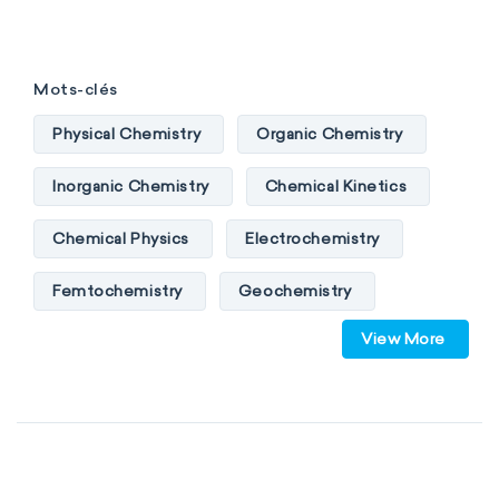
Mots-clés
Physical Chemistry
Organic Chemistry
Inorganic Chemistry
Chemical Kinetics
Chemical Physics
Electrochemistry
Femtochemistry
Geochemistry
View More
Photochemistry
Quantum chemistry
Solid-state chemistry
Spectroscopy
Stereochemistry
Surface science