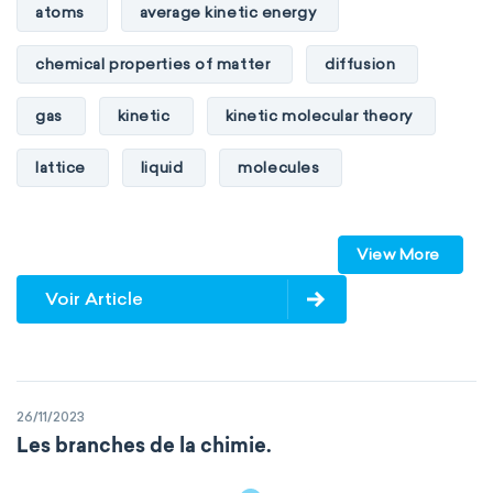
atoms
average kinetic energy
chemical properties of matter
diffusion
gas
kinetic
kinetic molecular theory
lattice
liquid
molecules
particles
phase
View More
physical properties of matter
pressure
Voir Article
solid
temperature
volume
26/11/2023
Les branches de la chimie.