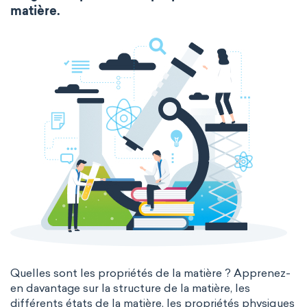
Molecular biology
Molecular mechanics
matière.
extended periodic table
IUPAC
Nanotechnology
Petrochemistry
The Long Periodic Table
Pharmacology
Phytochemistry
The 32-Column Periodic Table
Radiochemistry
Sonochemistry
Madelung rule
Aufbau principle
Synthetic chemistry
Quelles sont les propriétés de la matière ? Apprenez-
en davantage sur la structure de la matière, les
différents états de la matière, les propriétés physiques