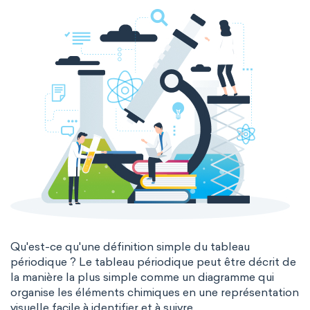
Molecular biochemistry
Bioorganic chemistry
Genetic engineering
Biophysical chemistry
Medicinal chemistry
Organometallic chemistry
Physical organic chemistry
Polymer chemistry
Click chemistry
Bioinorganic chemistry
Cluster chemistry
Materials chemistry
Nuclear chemistry
Analytical chemistry
Qu'est-ce qu'une définition simple du tableau
périodique ? Le tableau périodique peut être décrit de
Astrochemistry
Cosmochemistry
la manière la plus simple comme un diagramme qui
organise les éléments chimiques en une représentation
Computational chemistry
visuelle facile à identifier et à suivre.