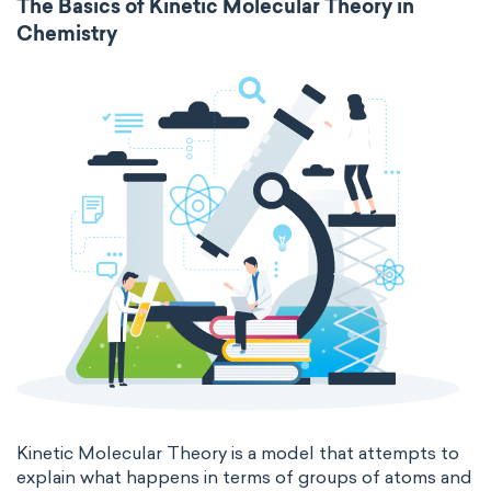
The Basics of Kinetic Molecular Theory in
Chemistry
Molecular biochemistry
Bioorganic chemistry
intensive
chemical properties
Genetic engineering
Biophysical chemistry
states of matter
properties of elements
Medicinal chemistry
periodic table
compound
Organometallic chemistry
homogeneous mixture
Physical organic chemistry
Polymer chemistry
heterogeneous mixture
Click chemistry
Bioinorganic chemistry
Cluster chemistry
Materials chemistry
Nuclear chemistry
Analytical chemistry
Astrochemistry
Cosmochemistry
Kinetic Molecular Theory is a model that attempts to
explain what happens in terms of groups of atoms and