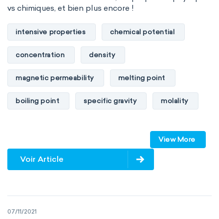
vs chimiques, et bien plus encore !
intensive properties
chemical potential
concentration
density
magnetic permeability
melting point
boiling point
specific gravity
molality
pressure
refractive index
View More
specific conductance
electrical conductivity
Voir Article
specific heat capacity
specific internal energy
specific rotation
07/11/2021
specific volume
standard reduction potential