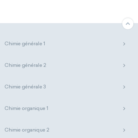
Molecular biology
Molecular mechanics
Nanotechnology
Petrochemistry
Pharmacology
Phytochemistry
Chimie générale 1
Radiochemistry
Sonochemistry
Chimie générale 2
Synthetic chemistry
Chimie générale 3
Chimie organique 1
Chimie organique 2