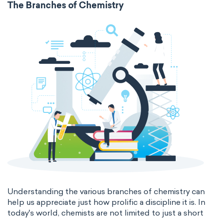
The Branches of Chemistry
surface tension
temperature
thermal conductivity
viscosity
extensive properties
amount of substance
enthalpy
entropy
Gibbs energy
heat capacity
Helmholtz energy
internal energy
mass
volume
chemical properties
ability to corrode
acidity
basicity
substance
Understanding the various branches of chemistry can
help us appreciate just how prolific a discipline it is. In
chemical stability
combustibility
today's world, chemists are not limited to just a short