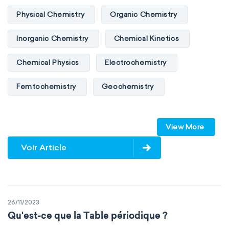
Physical Chemistry
Organic Chemistry
Inorganic Chemistry
Chemical Kinetics
Chemical Physics
Electrochemistry
Femtochemistry
Geochemistry
Photochemistry
Quantum chemistry
View More
Solid-state chemistry
Spectroscopy
Voir Article
Stereochemistry
Surface science
Thermochemistry
Calorimetry
26/11/2023
Biochemistry
Neurochemistry
Qu'est-ce que la Table périodique ?