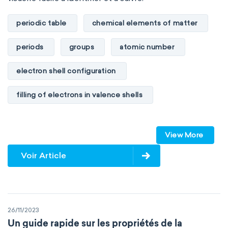
Environmental chemistry
Green chemistry
periodic table
chemical elements of matter
Supramolecular chemistry
periods
groups
atomic number
Theoretical chemistry
Wet chemistry
electron shell configuration
Agrochemistry
Atmospheric chemistry
filling of electrons in valence shells
Chemical engineering
Chemical biology
Dimitri Mendeleev
unstable elements
Chemo-informatics
Flow chemistry
View More
transactinides
element blocks
s-block
Voir Article
Immunohistochemistry
Immunochemistry
p-block
d-block
f-block
Chemical oceanography
Materials science
non-reactive elements
metals
Mathematical chemistry
Mechanochemistry
26/11/2023
metalloids
nonmetals
g-block
Un guide rapide sur les propriétés de la