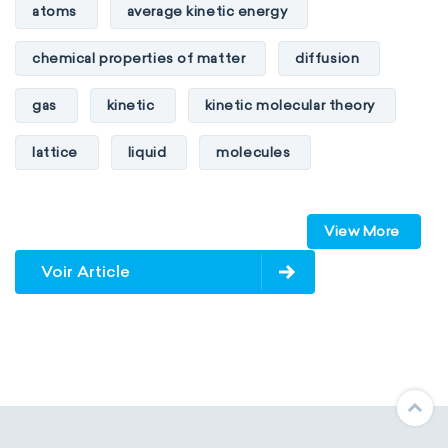
atoms
average kinetic energy
chemical properties of matter
diffusion
gas
kinetic
kinetic molecular theory
lattice
liquid
molecules
particles
phase
View More
physical properties of matter
pressure
Voir Article
solid
temperature
volume