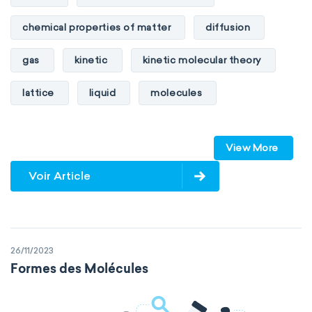
chemical properties of matter
diffusion
gas
kinetic
kinetic molecular theory
lattice
liquid
molecules
particles
phase
View More
physical properties of matter
pressure
Voir Article
solid
temperature
volume
26/11/2023
Formes des Molécules