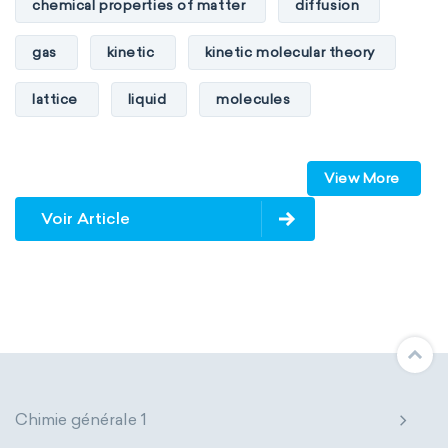
chemical properties of matter
diffusion
gas
kinetic
kinetic molecular theory
lattice
liquid
molecules
particles
phase
View More
physical properties of matter
pressure
Voir Article
solid
temperature
volume
Chimie générale 1