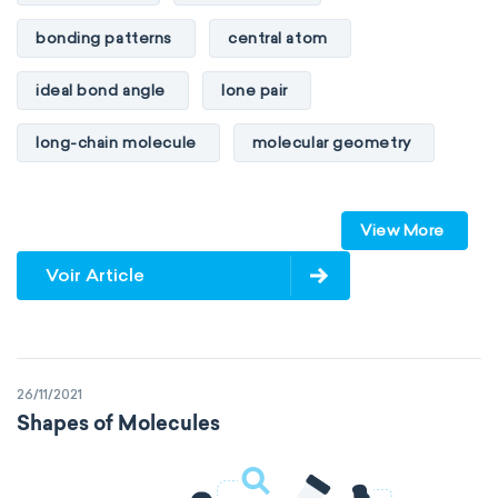
bonding patterns
central atom
ideal bond angle
lone pair
long-chain molecule
molecular geometry
molecular shape
multiple bonds
View More
multiple central atoms
non-polar
Voir Article
physical properties
polarity
polar
steric number
structure of molecules
26/11/2021
VSEPR
Shapes of Molecules