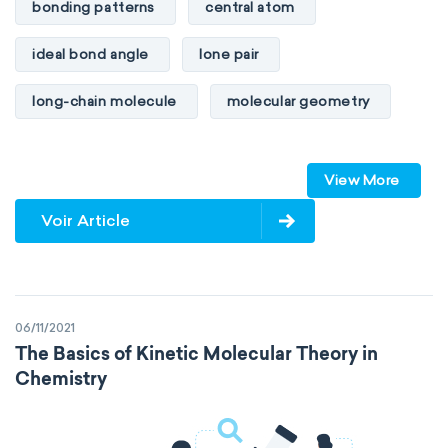
bonding patterns
central atom
ideal bond angle
lone pair
long-chain molecule
molecular geometry
molecular shape
multiple bonds
View More
multiple central atoms
non-polar
Voir Article
physical properties
polarity
polar
steric number
structure of molecules
06/11/2021
VSEPR
The Basics of Kinetic Molecular Theory in
Chemistry