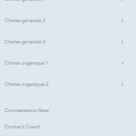
The Long Periodic Table
The 32-Column Periodic Table
Chimie générale 2
Madelung rule
Aufbau principle
Chimie générale 3
Chimie organique 1
Chimie organique 2
Connaissance Base
Contact Coach