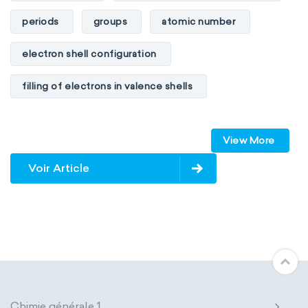
periods
groups
atomic number
electron shell configuration
filling of electrons in valence shells
Dimitri Mendeleev
unstable elements
View More
transactinides
element blocks
s-block
Voir Article
p-block
d-block
f-block
non-reactive elements
metals
metalloids
nonmetals
g-block
extended periodic table
IUPAC
Chimie générale 1