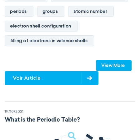
periods
groups
atomic number
electron shell configuration
filling of electrons in valence shells
Dimitri Mendeleev
unstable elements
View More
transactinides
element blocks
s-block
Voir Article
p-block
d-block
f-block
non-reactive elements
metals
19/10/2021
metalloids
nonmetals
g-block
What is the Periodic Table?
extended periodic table
IUPAC