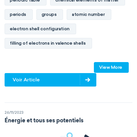
periodic table
chemical elements of matter
periods
groups
atomic number
electron shell configuration
filling of electrons in valence shells
Dimitri Mendeleev
unstable elements
View More
transactinides
element blocks
s-block
Voir Article
p-block
d-block
f-block
non-reactive elements
metals
26/11/2023
metalloids
nonmetals
g-block
Énergie et tous ses potentiels
extended periodic table
IUPAC