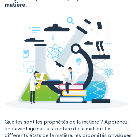
Molecular biology
Molecular mechanics
matière.
extended periodic table
IUPAC
Nanotechnology
Petrochemistry
The Long Periodic Table
Pharmacology
Phytochemistry
The 32-Column Periodic Table
Radiochemistry
Sonochemistry
Madelung rule
Aufbau principle
Synthetic chemistry
Quelles sont les propriétés de la matière ? Apprenez-
en davantage sur la structure de la matière, les
différents états de la matière, les propriétés physiques