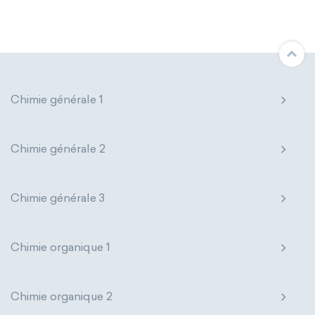
Molecular biology
Molecular mechanics
Nanotechnology
Petrochemistry
Pharmacology
Phytochemistry
Chimie générale 1
Radiochemistry
Sonochemistry
Chimie générale 2
Synthetic chemistry
Chimie générale 3
Chimie organique 1
Chimie organique 2