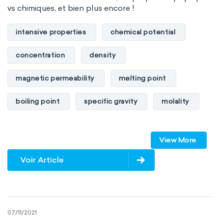
vs chimiques, et bien plus encore !
intensive properties
chemical potential
concentration
density
magnetic permeability
melting point
boiling point
specific gravity
molality
pressure
refractive index
View More
specific conductance
electrical conductivity
Voir Article
specific heat capacity
specific internal energy
specific rotation
07/11/2021
specific volume
standard reduction potential