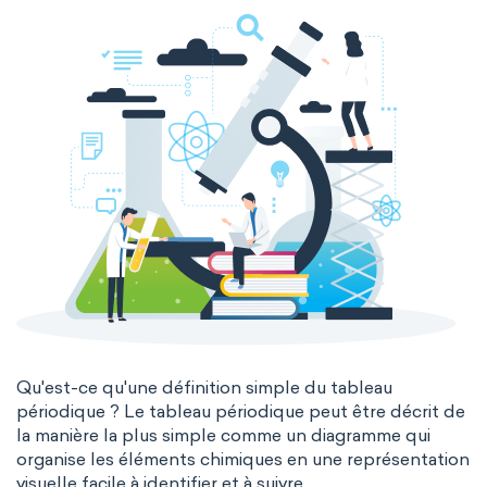
Molecular biochemistry
Bioorganic chemistry
Genetic engineering
Biophysical chemistry
Medicinal chemistry
Organometallic chemistry
Physical organic chemistry
Polymer chemistry
Click chemistry
Bioinorganic chemistry
Cluster chemistry
Materials chemistry
Nuclear chemistry
Analytical chemistry
Qu'est-ce qu'une définition simple du tableau
périodique ? Le tableau périodique peut être décrit de
Astrochemistry
Cosmochemistry
la manière la plus simple comme un diagramme qui
organise les éléments chimiques en une représentation
Computational chemistry
visuelle facile à identifier et à suivre.