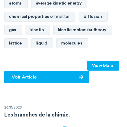
atoms
average kinetic energy
chemical properties of matter
diffusion
gas
kinetic
kinetic molecular theory
lattice
liquid
molecules
particles
phase
View More
physical properties of matter
pressure
Voir Article
solid
temperature
volume
26/11/2023
Les branches de la chimie.