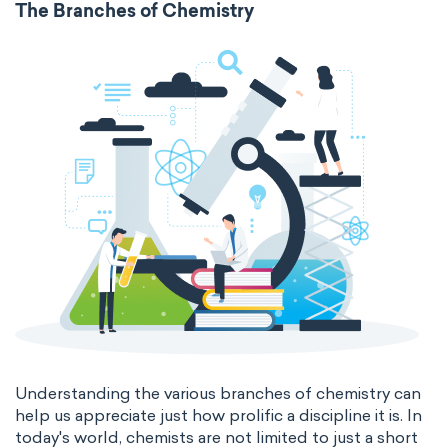
The Branches of Chemistry
surface tension
temperature
thermal conductivity
viscosity
extensive properties
amount of substance
enthalpy
entropy
Gibbs energy
heat capacity
Helmholtz energy
internal energy
mass
volume
chemical properties
ability to corrode
acidity
basicity
substance
Understanding the various branches of chemistry can
help us appreciate just how prolific a discipline it is. In
chemical stability
combustibility
today's world, chemists are not limited to just a short