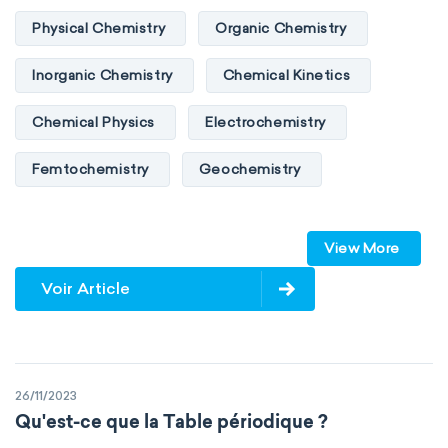
Physical Chemistry
Organic Chemistry
Inorganic Chemistry
Chemical Kinetics
Chemical Physics
Electrochemistry
Femtochemistry
Geochemistry
Photochemistry
Quantum chemistry
View More
Solid-state chemistry
Spectroscopy
Voir Article
Stereochemistry
Surface science
Thermochemistry
Calorimetry
26/11/2023
Biochemistry
Neurochemistry
Qu'est-ce que la Table périodique ?