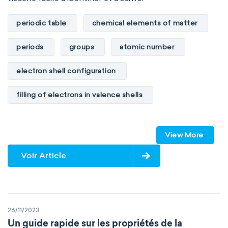
Environmental chemistry
Green chemistry
periodic table
chemical elements of matter
Supramolecular chemistry
periods
groups
atomic number
Theoretical chemistry
Wet chemistry
electron shell configuration
Agrochemistry
Atmospheric chemistry
filling of electrons in valence shells
Chemical engineering
Chemical biology
Dimitri Mendeleev
unstable elements
Chemo-informatics
Flow chemistry
View More
transactinides
element blocks
s-block
Voir Article
Immunohistochemistry
Immunochemistry
p-block
d-block
f-block
Chemical oceanography
Materials science
non-reactive elements
metals
Mathematical chemistry
Mechanochemistry
26/11/2023
metalloids
nonmetals
g-block
Un guide rapide sur les propriétés de la