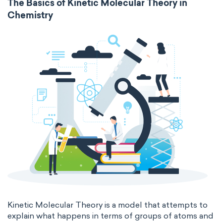
The Basics of Kinetic Molecular Theory in
Chemistry
Molecular biochemistry
Bioorganic chemistry
intensive
chemical properties
Genetic engineering
Biophysical chemistry
states of matter
properties of elements
Medicinal chemistry
periodic table
compound
Organometallic chemistry
homogeneous mixture
Physical organic chemistry
Polymer chemistry
heterogeneous mixture
Click chemistry
Bioinorganic chemistry
Cluster chemistry
Materials chemistry
Nuclear chemistry
Analytical chemistry
Astrochemistry
Cosmochemistry
Kinetic Molecular Theory is a model that attempts to
explain what happens in terms of groups of atoms and