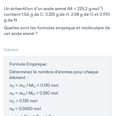
-1
Un échantillon d'un acide aminé (M = 225,2 g.mol
)
contient 1,56 g de C, 0,333 g de H, 2,08 g de O et 0,910
g de N.
Quelles sont les formules empirique et moléculaire de
cet acide aminé ?
Solution
Formule Empirique :
Déterminez le nombre d'atomes pour chaque
élément :
n
= m
/ M
= 0,130 mol
C
C
C
n
= m
/ M
= 0,330 mol
H
H
H
n
= 0,130 mol
O
n
= 0,0650 mol
N