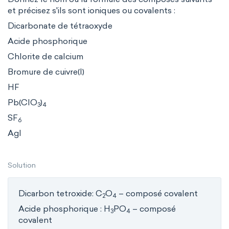
et précisez s'ils sont ioniques ou covalents :
Dicarbonate de tétraoxyde
Acide phosphorique
Chlorite de calcium
Bromure de cuivre(I)
HF
Pb(ClO
)
3
4
SF
6
AgI
Solution
Dicarbon tetroxide: C
O
– composé covalent
2
4
Acide phosphorique : H
PO
– composé
3
4
covalent