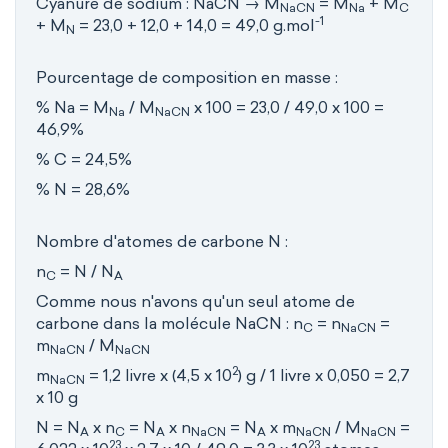
Cyanure de sodium : NaCN → M
= M
+ M
NaCN
Na
C
-1
+ M
= 23,0 + 12,0 + 14,0 = 49,0 g.mol
N
Pourcentage de composition en masse :
% Na = M
/ M
x 100 = 23,0 / 49,0 x 100 =
Na
NaCN
46,9%
% C = 24,5%
% N = 28,6%
Nombre d'atomes de carbone N :
n
= N / N
C
A
Comme nous n'avons qu'un seul atome de
carbone dans la molécule NaCN : n
= n
=
C
NaCN
m
/ M
NaCN
NaCN
2
m
= 1,2 livre x (4,5 x 10
) g / 1 livre x 0,050 = 2,7
NaCN
x 10 g
N = N
x n
= N
x n
= N
x m
/ M
=
A
C
A
NaCN
A
NaCN
NaCN
23
23