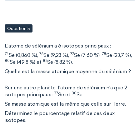
Question 5
L'atome de sélénium a 6 isotopes principaux :
74
76
77
78
Se (0,860 %),
Se (9,23 %),
Se (7,60 %),
Se (23,7 %),
80
82
Se (49,8 %) et
Se (8,82 %).
Quelle est la masse atomique moyenne du sélénium ?
Sur une autre planète, l'atome de sélénium n'a que 2
77
80
isotopes principaux :
Se et
Se.
Sa masse atomique est la même que celle sur Terre.
Déterminez le pourcentage relatif de ces deux
isotopes.