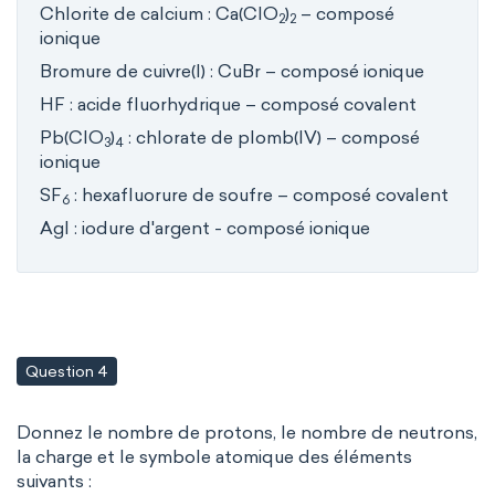
Chlorite de calcium : Ca(ClO
)
– composé
2
2
ionique
Bromure de cuivre(I) : CuBr – composé ionique
HF : acide fluorhydrique – composé covalent
Pb(ClO
)
: chlorate de plomb(IV) – composé
3
4
ionique
SF
: hexafluorure de soufre – composé covalent
6
AgI : iodure d'argent - composé ionique
Question 4
Donnez le nombre de protons, le nombre de neutrons,
la charge et le symbole atomique des éléments
suivants :