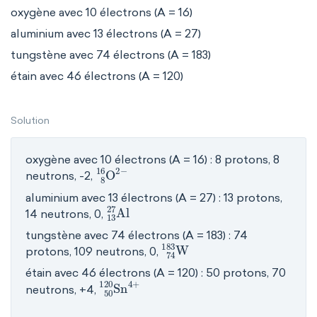
oxygène avec 10 électrons (A = 16)
aluminium avec 13 électrons (A = 27)
tungstène avec 74 électrons (A = 183)
étain avec 46 électrons (A = 120)
Solution
oxygène avec 10 électrons (A = 16) : 8 protons, 8
O
8
16
2
-
neutrons, -2,
aluminium avec 13 électrons (A = 27) : 13 protons,
Al
13
27
14 neutrons, 0,
tungstène avec 74 électrons (A = 183) : 74
W
74
183
protons, 109 neutrons, 0,
étain avec 46 électrons (A = 120) : 50 protons, 70
Sn
4
+
50
120
neutrons, +4,