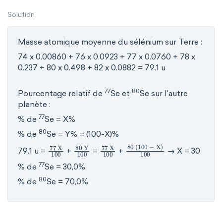
Solution
Masse atomique moyenne du sélénium sur Terre :
74 x 0.00860 + 76 x 0.0923 + 77 x 0.0760 + 78 x
0.237 + 80 x 0.498 + 82 x 0.0882 = 79.1 u
77
80
Pourcentage relatif de
Se et
Se sur l'autre
planète :
77
% de
Se = X%
80
% de
Se = Y% = (100-X)%
77
X
100
80
Y
100
77
X
100
80
(
100
-
X
)
100
79.1 u =
+
=
+
→ X = 30
77
% de
Se = 30,0%
80
% de
Se = 70,0%