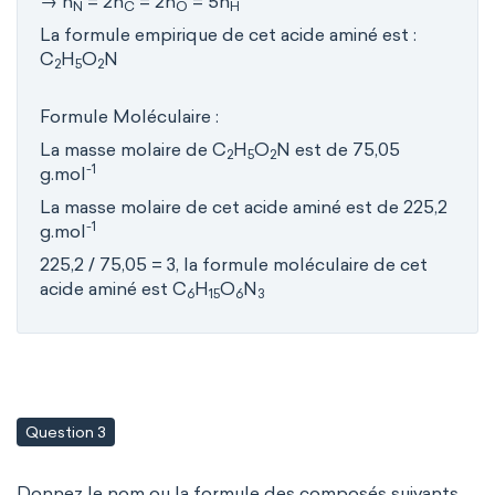
→ n
= 2n
= 2n
= 5n
N
C
O
H
La formule empirique de cet acide aminé est :
C
H
O
N
2
5
2
Formule Moléculaire :
La masse molaire de C
H
O
N est de 75,05
2
5
2
-1
g.mol
La masse molaire de cet acide aminé est de 225,2
-1
g.mol
225,2 / 75,05 = 3, la formule moléculaire de cet
acide aminé est C
H
O
N
6
15
6
3
Question 3
Donnez le nom ou la formule des composés suivants