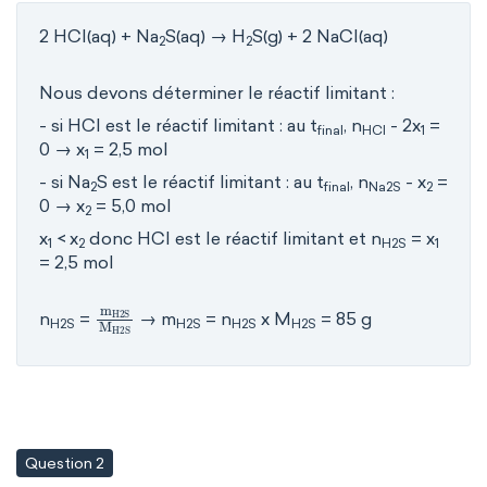
2 HCl(aq) + Na
S(aq) → H
S(g) + 2 NaCl(aq)
2
2
Nous devons déterminer le réactif limitant :
- si HCl est le réactif limitant : au t
, n
- 2x
=
final
HCl
1
0 → x
= 2,5 mol
1
- si Na
S est le réactif limitant : au t
, n
- x
=
2
final
Na2S
2
0 → x
= 5,0 mol
2
x
< x
donc HCl est le réactif limitant et n
= x
1
2
H2S
1
= 2,5 mol
m
H
2
S
M
H
2
S
n
=
→ m
= n
x M
= 85 g
H2S
H2S
H2S
H2S
Question 2