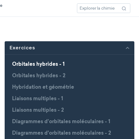
ce
Exercices
Orbitales hybrides - 1
Orbitales hybrides - 2
Hybridation et géométrie
Liaisons multiples - 1
Liaisons multiples - 2
Diagrammes d’orbitales moléculaires - 1
Diagrammes d'orbitales moléculaires - 2