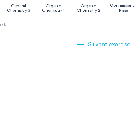
Connaissan
General
Organic
Organic
Chemistry 3
Chemistry 1
Chemistry 2
Base
ides - 1
Suivant exercise
1