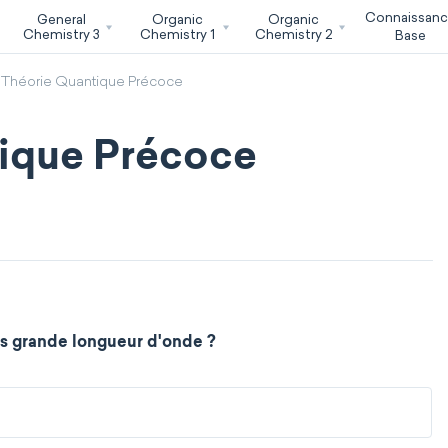
Connaissan
General
Organic
Organic
Chemistry 3
Chemistry 1
Chemistry 2
Base
- Théorie Quantique Précoce
tique Précoce
us grande longueur d'onde ?