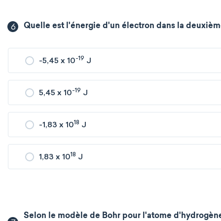
6
Quelle est l'énergie d'un électron dans la deuxiè
-19
-5,45 x 10
J
-19
5,45 x 10
J
18
-1,83 x 10
J
18
1,83 x 10
J
Selon le modèle de Bohr pour l'atome d'hydrogène