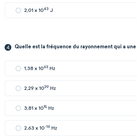
43
2,01 x 10
J
4
Quelle est la fréquence du rayonnement qui a une é
63
1,38 x 10
Hz
39
2,29 x 10
Hz
15
3,81 x 10
Hz
-16
2,63 x 10
Hz