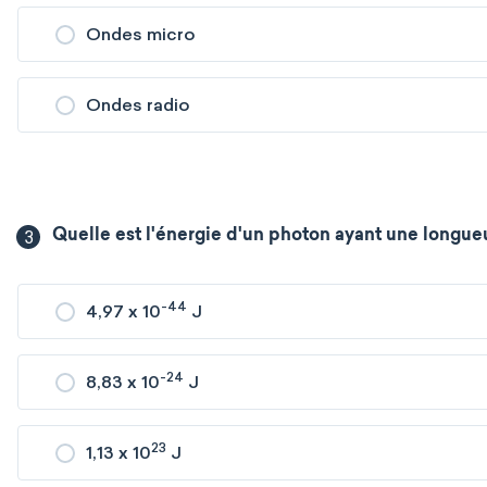
Ondes micro
Ondes radio
3
Quelle est l'énergie d'un photon ayant une longueu
-44
4,97 x 10
J
-24
8,83 x 10
J
23
1,13 x 10
J