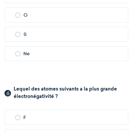
O
S
Ne
Lequel des atomes suivants a la plus grande
6
électronégativité ?
F