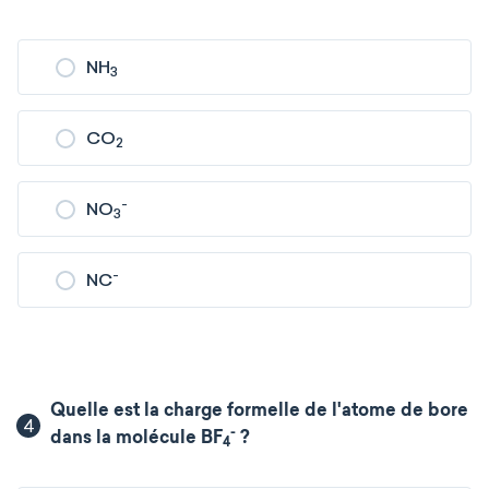
NH
3
CO
2
-
NO
3
-
NC
Quelle est la charge formelle de l'atome de bore
4
-
dans la molécule BF
?
4