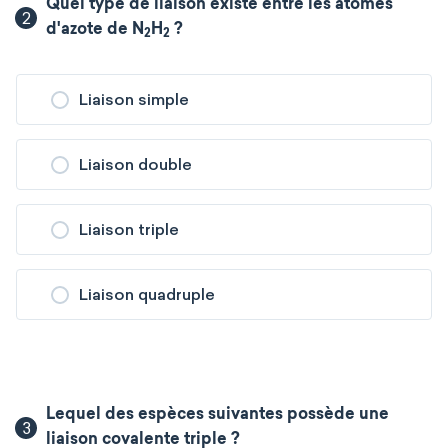
Quel type de liaison existe entre les atomes
2
d'azote de N
H
?
2
2
Liaison simple
Liaison double
Liaison triple
Liaison quadruple
Lequel des espèces suivantes possède une
3
liaison covalente triple ?