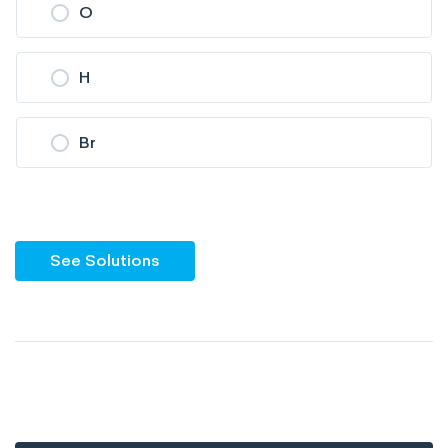
O
H
Br
See Solutions