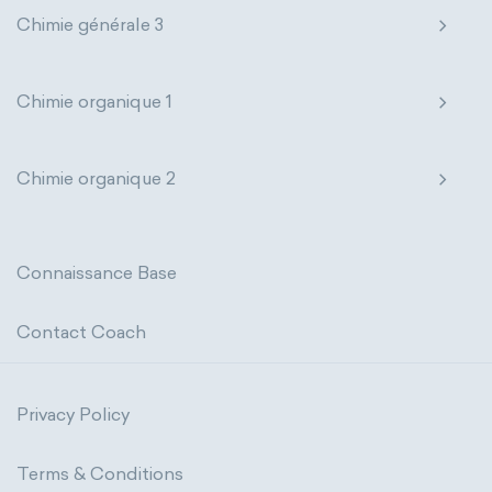
internal energy
mass
volume
Chimie générale 3
chemical properties
ability to corrode
Chimie organique 1
acidity
basicity
substance
chemical stability
combustibility
Chimie organique 2
enthalpy of formation
flammability
heat of combustion
Connaissance Base
preferred oxidation state
toxicity
Contact Coach
average atomic mass
atomic size
Privacy Policy
electron configuration
electronegativity
Terms & Conditions
Pauling
First Ionization Energy
radii