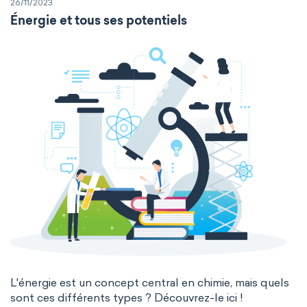
26/11/2023
metalloids
nonmetals
g-block
Énergie et tous ses potentiels
extended periodic table
IUPAC
The Long Periodic Table
The 32-Column Periodic Table
Madelung rule
Aufbau principle
L'énergie est un concept central en chimie, mais quels
sont ces différents types ? Découvrez-le ici !