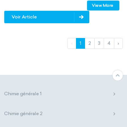
View More
specific conductance
electrical conductivity
Voir Article
specific heat capacity
specific internal energy
specific rotation
‹
1
2
3
4
›
specific volume
standard reduction potential
surface tension
temperature
thermal conductivity
viscosity
extensive properties
amount of substance
Chimie générale 1
enthalpy
entropy
Gibbs energy
Chimie générale 2
heat capacity
Helmholtz energy