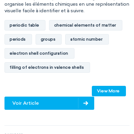
organise les éléments chimiques en une représentation
visuelle facile à identifier et à suivre.
periodic table
chemical elements of matter
periods
groups
atomic number
electron shell configuration
filling of electrons in valence shells
Dimitri Mendeleev
unstable elements
View More
transactinides
element blocks
s-block
Voir Article
p-block
d-block
f-block
non-reactive elements
metals