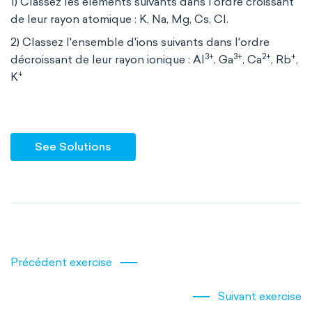
1) Classez les éléments suivants dans l'ordre croissant
de leur rayon atomique : K, Na, Mg, Cs, Cl.
2) Classez l'ensemble d'ions suivants dans l'ordre
3+
3+
2+
+
décroissant de leur rayon ionique : Al
, Ga
, Ca
, Rb
,
+
K
See Solutions
Précédent exercise
Suivant exercise