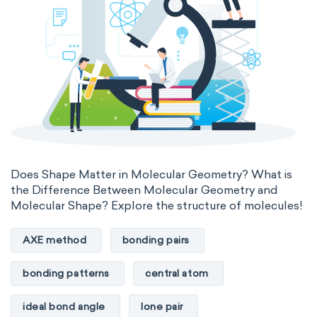
enthalpy
entropy
Gibbs energy
heat capacity
Helmholtz energy
internal energy
mass
volume
chemical properties
ability to corrode
acidity
basicity
substance
Does Shape Matter in Molecular Geometry? What is
the Difference Between Molecular Geometry and
chemical stability
combustibility
Molecular Shape? Explore the structure of molecules!
enthalpy of formation
flammability
AXE method
bonding pairs
heat of combustion
bonding patterns
central atom
preferred oxidation state
toxicity
ideal bond angle
lone pair