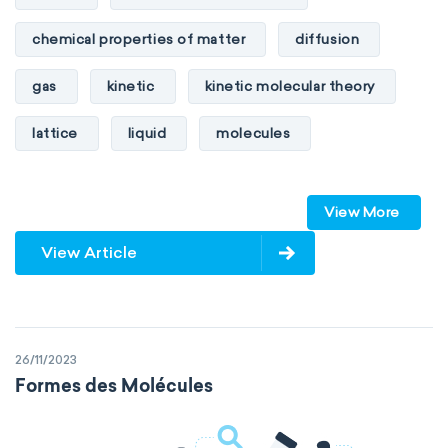
chemical properties of matter
diffusion
gas
kinetic
kinetic molecular theory
lattice
liquid
molecules
particles
phase
View More
physical properties of matter
pressure
View Article
solid
temperature
volume
26/11/2023
Formes des Molécules