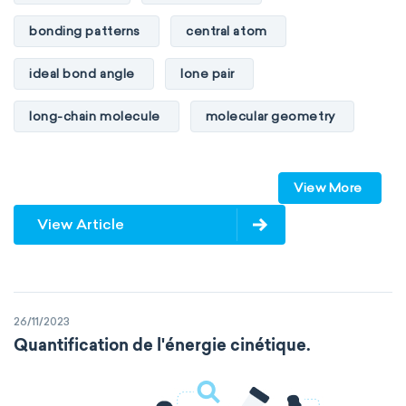
bonding patterns
central atom
ideal bond angle
lone pair
long-chain molecule
molecular geometry
molecular shape
multiple bonds
View More
multiple central atoms
non-polar
View Article
physical properties
polarity
polar
steric number
structure of molecules
26/11/2023
VSEPR
Quantification de l'énergie cinétique.