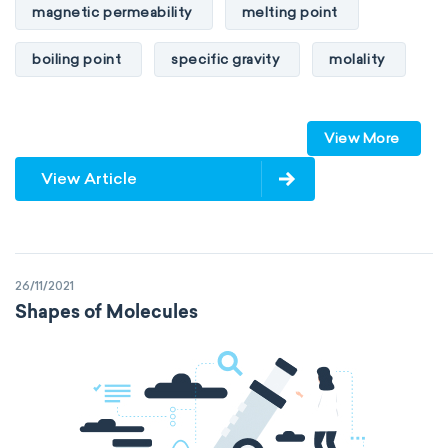
magnetic permeability
melting point
boiling point
specific gravity
molality
pressure
refractive index
View More
specific conductance
electrical conductivity
View Article
specific heat capacity
specific internal energy
specific rotation
26/11/2021
specific volume
standard reduction potential
Shapes of Molecules
surface tension
temperature
thermal conductivity
viscosity
extensive properties
amount of substance