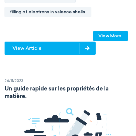
filling of electrons in valence shells
Dimitri Mendeleev
unstable elements
View More
transactinides
element blocks
s-block
View Article
p-block
d-block
f-block
non-reactive elements
metals
26/11/2023
metalloids
nonmetals
g-block
Un guide rapide sur les propriétés de la
matière.
extended periodic table
IUPAC
The Long Periodic Table
The 32-Column Periodic Table